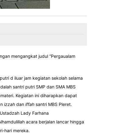
engan mengangkat judul “Pergaualam
putri d iluar jam kegiatan sekolah selama
adalah santri putri SMP dan SMA MBS
materi. Kegiatan ini diharapkan dapat
an
izzah
dan
iffah
santri MBS Pleret.
h Ustadzah Lady Farhana
lhamdulillah acara berjalan lancar hingga
i-hari mereka.