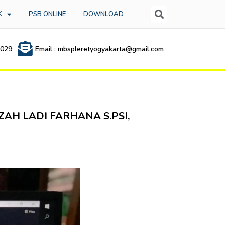
K
PSB ONLINE
DOWNLOAD
3029
Email : mbspleretyogyakarta@gmail.com
H LADI FARHANA S.PSI,